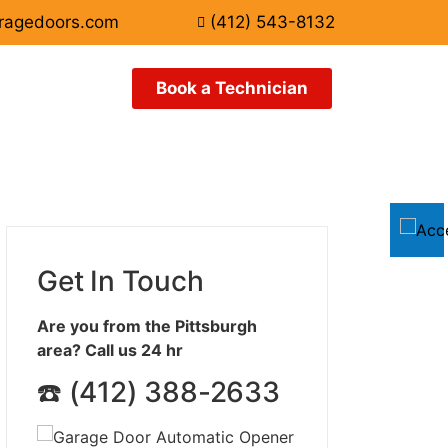
ragedoors.com
(412) 543-8132
Book a Technician
Get In Touch
Are you from the Pittsburgh
area? Call us 24 hr
☎️ (412) 388-2633