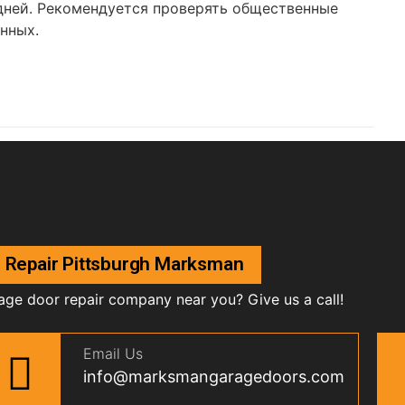
 дней. Рекомендуется проверять общественные
нных.
 Repair Pittsburgh Marksman
age door repair company near you? Give us a call!
Email Us
info@marksmangaragedoors.com