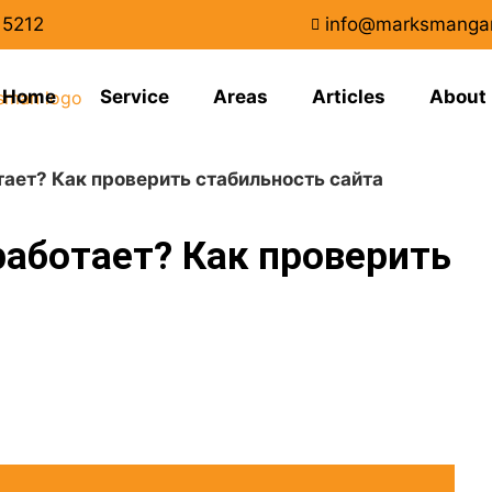
15212
info@marksmanga
Home
Service
Areas
Articles
About
тает? Как проверить стабильность сайта
работает? Как проверить