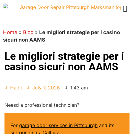
Home
»
Blog
»
Le migliori strategie per i casino
sicuri non AAMS
Le migliori strategie per i
casino sicuri non AAMS
Hadii
July 7, 2026
1:43 am
Neesd a professional technician?
For
garage door services in Pittsburgh
and its
surroundings, Call us: