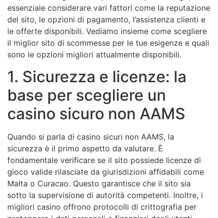
essenziale considerare vari fattori come la reputazione
del sito, le opzioni di pagamento, l’assistenza clienti e
le offerte disponibili. Vediamo insieme come scegliere
il miglior sito di scommesse per le tue esigenze e quali
sono le opzioni migliori attualmente disponibili.
1. Sicurezza e licenze: la
base per scegliere un
casino sicuro non AAMS
Quando si parla di casino sicuri non AAMS, la
sicurezza è il primo aspetto da valutare. È
fondamentale verificare se il sito possiede licenze di
gioco valide rilasciate da giurisdizioni affidabili come
Malta o Curacao. Questo garantisce che il sito sia
sotto la supervisione di autorità competenti. Inoltre, i
migliori casino offrono protocolli di crittografia per