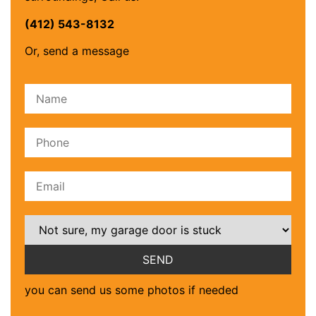
(412) 543-8132
Or, send a message
Please leave this field empty.
you can send us some photos if needed