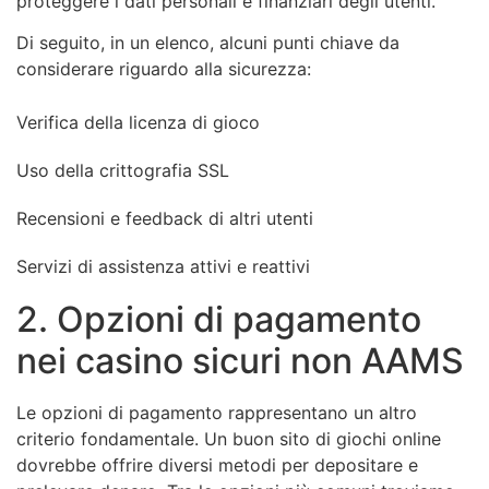
proteggere i dati personali e finanziari degli utenti.
Di seguito, in un elenco, alcuni punti chiave da
considerare riguardo alla sicurezza:
Verifica della licenza di gioco
Uso della crittografia SSL
Recensioni e feedback di altri utenti
Servizi di assistenza attivi e reattivi
2. Opzioni di pagamento
nei casino sicuri non AAMS
Le opzioni di pagamento rappresentano un altro
criterio fondamentale. Un buon sito di giochi online
dovrebbe offrire diversi metodi per depositare e