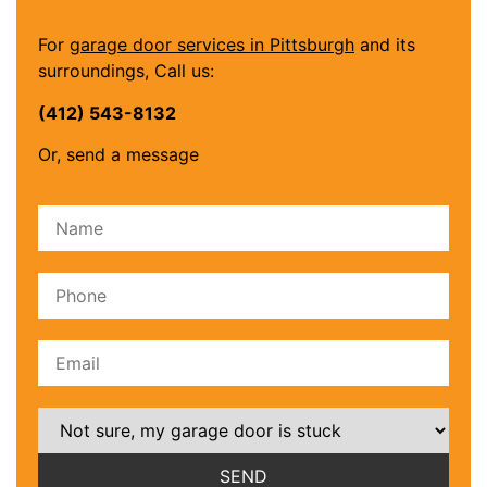
For
garage door services in Pittsburgh
and its
surroundings, Call us:
(412) 543-8132
Or, send a message
Please leave this field empty.