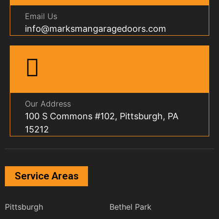
Email Us
info@marksmangaragedoors.com
Our Address
100 S Commons #102, Pittsburgh, PA
15212
Service Areas
Pittsburgh
Bethel Park