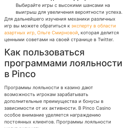
Выбирайте игры с высокими шансами на
выигрыш для увеличения вероятности успеха.
Для дальнейшего изучения механики различных
игр вы можете обратиться к
эксперту в области
азартных игр, Ольге Смирновой
, которая делится
ценными советами на своей странице в Twitter.
Как пользоваться
программами лояльности
в Pinco
Программы лояльности в казино дают
возможность игрокам зарабатывать
дополнительные преимущества и бонусы в
зависимости от их активности. В Pinco Casino
особое внимание уделяется награждению
постоянных клиентов. Программы лояльности