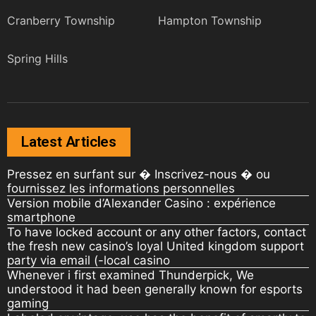
Cranberry Township
Hampton Township
Spring Hills
Latest Articles
Pressez en surfant sur � Inscrivez-nous � ou
fournissez les informations personnelles
Version mobile d’Alexander Casino : expérience
smartphone
To have locked account or any other factors, contact
the fresh new casino’s loyal United kingdom support
party via email (-local casino
Whenever i first examined Thunderpick, We
understood it had been generally known for esports
gaming