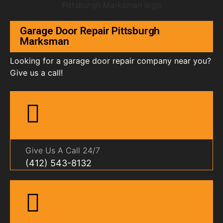
Garage Door Repair Pittsburgh
Marksman
Looking for a garage door repair company near you?
Give us a call!
Give Us A Call 24/7
(412) 543-8132