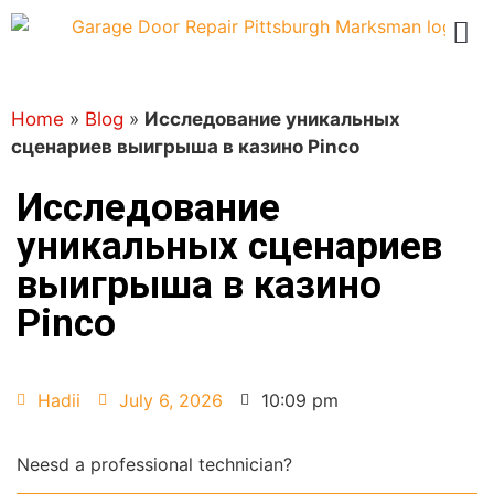
Home
»
Blog
»
Исследование уникальных
сценариев выигрыша в казино Pinco
Исследование
уникальных сценариев
выигрыша в казино
Pinco
Hadii
July 6, 2026
10:09 pm
Neesd a professional technician?